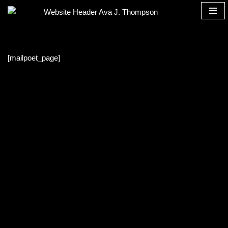
Zum
Inhalt
springen
[mailpoet_page]